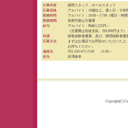
仕事内容
調理スタッフ、ホールスタッフ
応募資格
アルバイト：18歳以上、週１日・５時
勤務時間
アルバイト：10:00～17:00（曜日・
勤務期間
長期可能な方優遇
給与
アルバイト：時給1,225円～
（交通費は別途支給、月8,000円まで）
待遇
接客経験者優遇、及び、調理経験者優
応募方法
まずはお電話でお問合せいただいた上
お持ちください。
連絡先
TEL 045-671-7150 11:00～
担当
岩澤政幸
Copyright(C) Caf